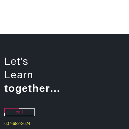
Let’s
Learn
together…
call
607-682-2624