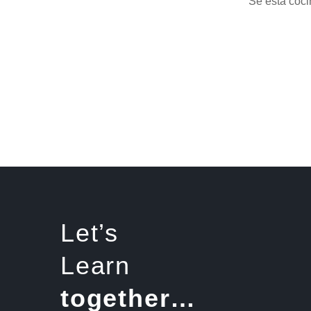
Se está coci
Let’s
Learn
together…