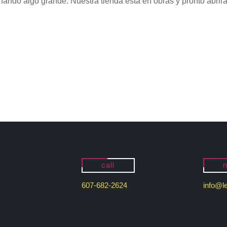
nando algo grande. Nuestra tienda está en obras y pronto abrirá
call
m
607-682-2624
info@l