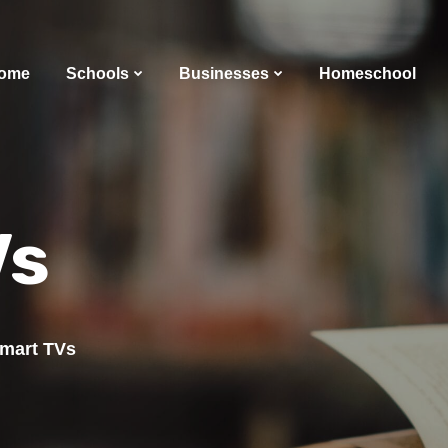
ome
Schools
Businesses
Homeschool
Vs
mart TVs