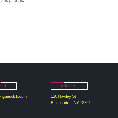
 sus puertas.
ail
address
enguasclub.com
120 Hawley St
Binghamton, NY 13901